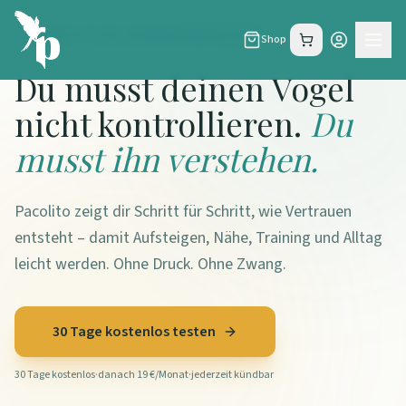
FÜR SITTICH- & PAPAGEIENHALTER
Shop
Du musst deinen Vogel
nicht kontrollieren.
Du
musst ihn verstehen.
Pacolito zeigt dir Schritt für Schritt, wie Vertrauen
entsteht – damit Aufsteigen, Nähe, Training und Alltag
leicht werden. Ohne Druck. Ohne Zwang.
30 Tage kostenlos testen
30 Tage kostenlos
·
danach 19 €/Monat
·
jederzeit kündbar
Hunderte Halter vertrauen Pacolito